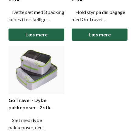
Dette sæt med 3 packing
Hold styr på din bagage
cubes i forskellige
med Go Travel
størrelser gør det nemt at
pakkeposer et sæt af 2
holde styr på dine ejendele
rummelige packing cubes
Læs mere
Læs mere
under rejsen. Med åndbare
designet til at give dig pæn
meshpaneler,
og organiseret pakning.
dobbeltstikninger for
Med dobbeltsyede
ekstra holdbarhed og
sømme for ekstra
praktiske bærehåndtag er
holdbarhed, åndbart mesh
disse pakkeposer både
for ventilation og hurtig
funktionelle og stilfu
identifikation af indholde
Go Travel - Dybe
pakkeposer - 2 stk.
Sæt med dybe
pakkeposer, der
indeholder to rummelige