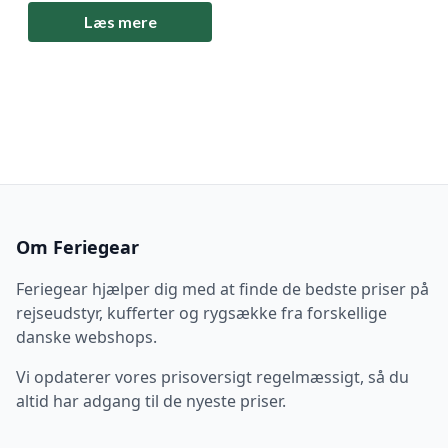
packing cubes i
Læs mere
størrelserne M+ og L+,
som sikrer effektiv og
organiseret pakning. Med
aftagelig rumdeler,
dobbeltsyede sømme og
åndbare mesh-
frontpaneler får du både
holdbarhed og ventilation.
Pos
Om Feriegear
Feriegear hjælper dig med at finde de bedste priser på
rejseudstyr, kufferter og rygsække fra forskellige
danske webshops.
Vi opdaterer vores prisoversigt regelmæssigt, så du
altid har adgang til de nyeste priser.