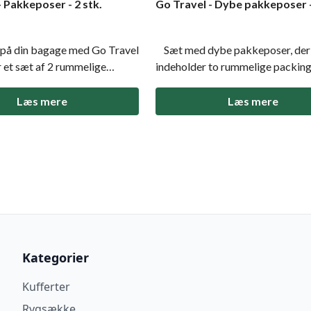
- Pakkeposer - 2 stk.
Go Travel - Dybe pakkeposer -
på din bagage med Go Travel
Sæt med dybe pakkeposer, der
ge
indeholder to rummelige packing
s designet til at give dig
størrelserne M+ og L+, som sikr
aniseret pakning. Med
effektiv og organiseret pakning
Læs mere
Læs mere
de sømme for ekstra
aftagelig rumdeler, dobbeltsyed
 åndbart mesh for ventilation
sømme og åndbare mesh-frontpa
entifikation af indholde
får du både holdbarhed og ventil
Pos
Kategorier
Kufferter
Rygsække