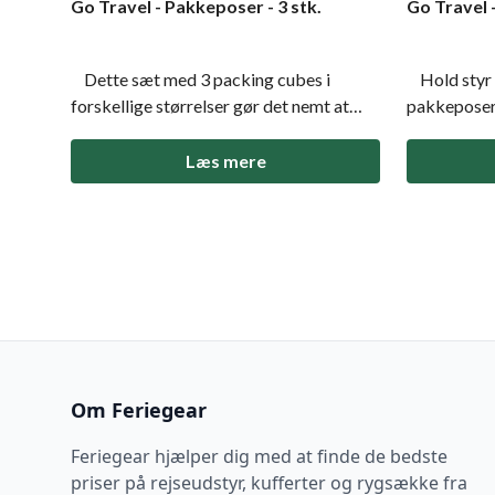
Go Travel - Pakkeposer - 3 stk.
Go Travel 
Dette sæt med 3 packing cubes i
Hold styr 
forskellige størrelser gør det nemt at
pakkeposer et sæt af 2 rummeli
holde styr på dine ejendele under rejsen.
packing cube
Med åndbare meshpaneler,
pæn og org
Læs mere
dobbeltstikninger for ekstra holdbarhed
dobbeltsye
og praktiske bærehåndtag er disse
holdbarhed,
pakkeposer både funktionelle og stilfu
og hurtig id
Om Feriegear
Feriegear hjælper dig med at finde de bedste
priser på rejseudstyr, kufferter og rygsække fra