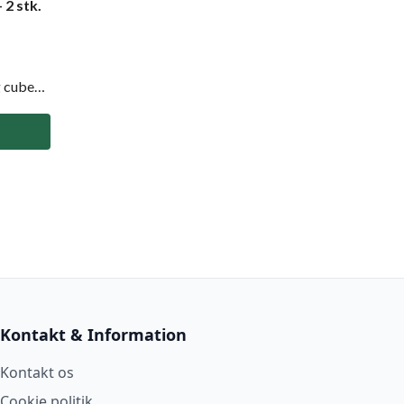
 2 stk.
 cubes i
er
. Med
e
neler
ation.
Kontakt & Information
Kontakt os
Cookie politik