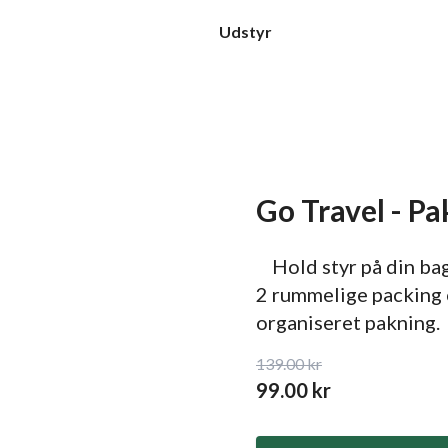
Udstyr
Go Travel - Pa
Hold styr på din bag
2 rummelige packing c
organiseret pakning.
139.00
kr
99.00
kr