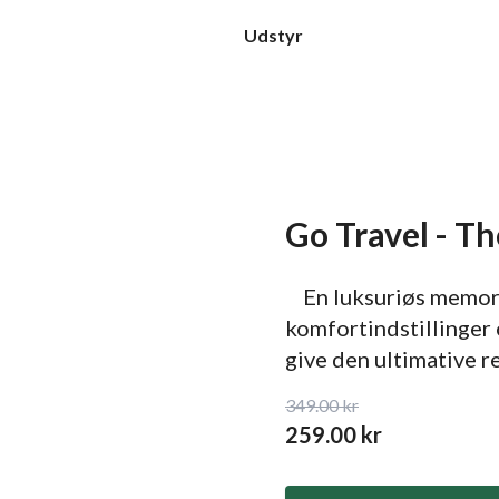
Udstyr
Go Travel - T
En luksuriøs memory
komfortindstillinger 
give den ultimative r
349.00
kr
259.00
kr