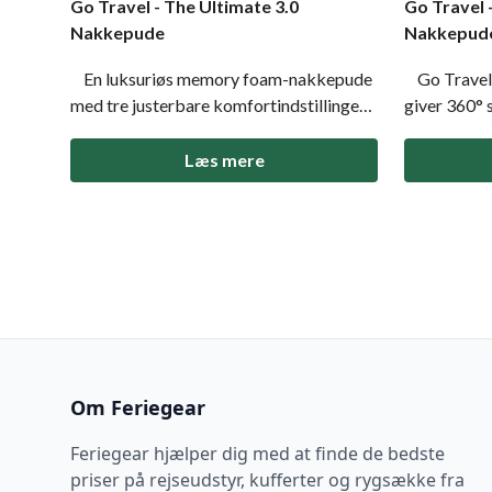
Go Travel - The Ultimate 3.0
Go Travel
Nakkepude
Nakkepud
En luksuriøs memory foam-nakkepude
Go Travel
med tre justerbare komfortindstillinger
giver 360°
og kølende bambusstof. Perfekt til at
justerbar l
give den ultimative rejsekomfort.
miljøvenlig og
Læs mere
Memoryskum der former sig for
pasform med
maksimal støtte Vælg mellem 3
Aftageligt
komfortindstillinger Kølende bambus
Ergonomisk 
Om Feriegear
Feriegear hjælper dig med at finde de bedste
priser på rejseudstyr, kufferter og rygsække fra