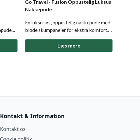
Go Travel - Fusion Oppustelig Luksus
Nakkepude
En luksuriøs, oppustelig nakkepude med
epude
bløde skumpaneler for ekstra komfort.
r sig
Let at justere og pakke sammen. Perfekt
e og
hvis du ønsker en afslappende rejser.
Læs mere
n.
Skumpaneler der giver øget komfort og
støtte Justér luftmængden med ét tryk
mory-
på ventilen Prak
Kontakt & Information
Kontakt os
Cookie politik