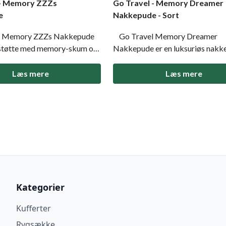
 - Memory ZZZs
Go Travel - Memory Dreamer
e
Nakkepude - Sort
 Memory ZZZs Nakkepude
Go Travel Memory Dreamer
 støtte med memory-skum og
Nakkepude er en luksuriøs nakk
ukning. Komfortabel,
lavet af memory-skum, der forme
 perfekt til rejser. 360°
efter din hals for maksimal støtt
Læs mere
Læs mere
 justerbar lukning
komfort. Perfekt til hvile på rejse
 og vaskbart betræk
Farve: Sort og grå. Ergonomisk
design der tilpasser sig
udformning med tilpassende me
skum
Kategorier
Kufferter
Rygsække