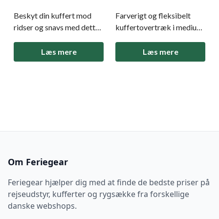
Medium
- Medium
Beskyt din kuffert mod
Farverigt og fleksibelt
ridser og snavs med dette
kuffertovertræk i medium
Travelite kuffertovertræk
størrelse fra Travelite, der
Koala til medium størrelse
beskytter din kuffert mod
Læs mere
Læs mere
kufferter. Elastisk
snavs og skader og gør
spandex-materiale sikrer
den let at genkende med
perfekt pasform, og det
sit eksotiske frugt-design.
farverige design gør din
Effektiv beskyttelse mod
kuffert let at genkende på
ridser, snavs og slid under
bagagebåndet. Beskytter
rejsen Elastisk
kuff
Om Feriegear
Feriegear hjælper dig med at finde de bedste priser på
rejseudstyr, kufferter og rygsække fra forskellige
danske webshops.