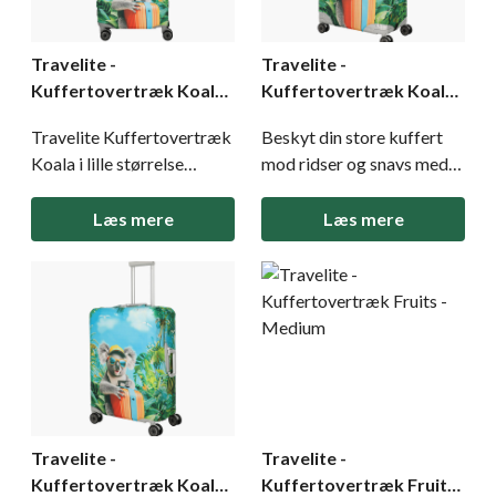
Travelite -
Travelite -
Kuffertovertræk Koala -
Kuffertovertræk Koala -
Lille
Stor
Travelite Kuffertovertræk
Beskyt din store kuffert
Koala i lille størrelse
mod ridser og snavs med
beskytter din
dette Travelite
kabinekuffert mod ridser
kuffertovertræk Koala i
Læs mere
Læs mere
og snavs, mens det
stor størrelse. Det
farverige design gør din
elastiske materiale sikrer
bagage let at genkende.
en fleksibel pasform, og
Fremstillet i elastisk
det farverige design gør
elastan og polyester for en
kufferten let at finde på
fleksibel pasform.
bagagebåndet. Beskytter
Beskytter mod ridser og
din kuffert mod
Travelite -
Travelite -
Kuffertovertræk Koala -
Kuffertovertræk Fruits