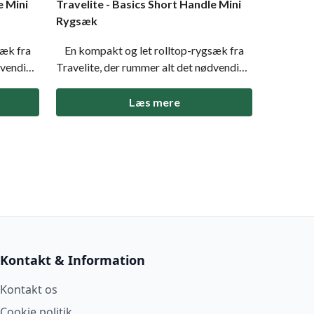
e Mini
Travelite - Basics Short Handle Mini
Rygsæk
æk fra
En kompakt og let rolltop-rygsæk fra
dvendige
Travelite, der rummer alt det nødvendige
 Mini
i hverdagen. Basics Short Handle Mini
n med
kombinerer minimalistisk design med
Læs mere
rolltop-
praktiske detaljer som justerbar rolltop-
 lav
lukning, komfortable stropper og lav
vægt. Ideel til kort
Kontakt & Information
Kontakt os
Cookie politik