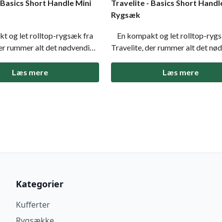
- Basics Short Handle Mini
Travelite - Basics Short Handl
Rygsæk
 og let rolltop-rygsæk fra
En kompakt og let rolltop-rygs
der rummer alt det nødvendige
Travelite, der rummer alt det nø
. Basics Short Handle Mini
i hverdagen. Basics Short Handle
 minimalistisk design med
kombinerer minimalistisk desig
Læs mere
Læs mere
etaljer som justerbar rolltop-
praktiske detaljer som justerbar 
mfortable stropper og lav
lukning, komfortable stropper og
til kort
vægt. Ideel til kort
Kategorier
Kufferter
Rygsække