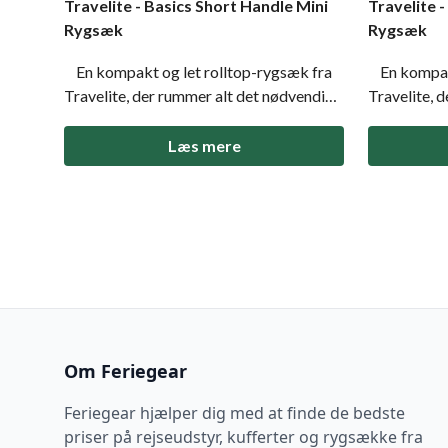
Travelite - Basics Short Handle Mini
Travelite 
Rygsæk
Rygsæk
En kompakt og let rolltop-rygsæk fra
En kompakt
Travelite, der rummer alt det nødvendige
Travelite, 
i hverdagen. Basics Short Handle Mini
i hverdagen
kombinerer minimalistisk design med
kombinerer
Læs mere
praktiske detaljer som justerbar rolltop-
praktiske d
lukning, komfortable stropper og lav
lukning, ko
vægt. Ideel til kort
vægt. Ideel 
Om Feriegear
Feriegear hjælper dig med at finde de bedste
priser på rejseudstyr, kufferter og rygsække fra