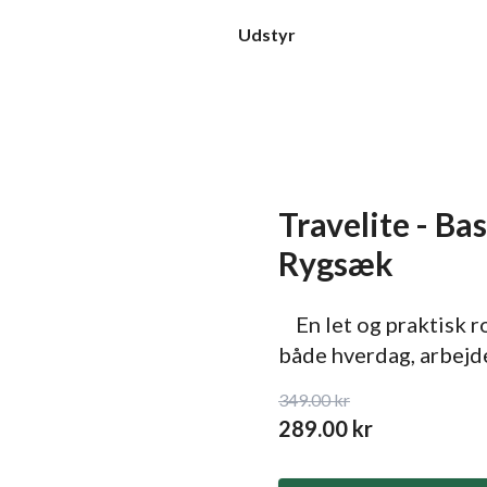
Udstyr
Travelite - Ba
Rygsæk
En let og praktisk ro
både hverdag, arbejde
349.00
kr
289.00
kr