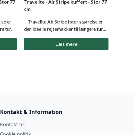
 Stor 77
Travelite - Air Stripe kuffert - Stor 77
cm
lse er
Travelite Air Stripe i stor størrelse er
re ture.
den ideelle rejsemakker til længere ture.
ert med
En let, holdbar og rummelig kuffert med
g fire
TSA-lås, smarte pakkeløsninger og fire
Læs mere
støjsvage dobbelte hjul, der gør
ue for
transporten nem og bekvem. Value for
money uden at gå
Kontakt & Information
Kontakt os
Cookie politik