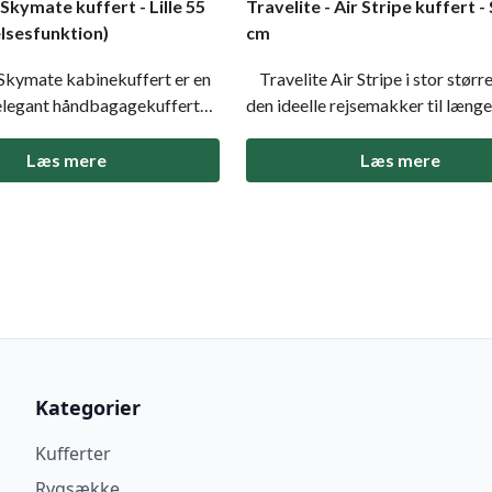
 Skymate kuffert - Lille 55
Travelite - Air Stripe kuffert -
lsesfunktion)
cm
Skymate kabinekuffert er en
Travelite Air Stripe i stor større
 elegant håndbagagekuffert
den ideelle rejsemakker til længe
sesfunktion, der giver ekstra
En let, holdbar og rummelig kuff
u har brug for det. Den
TSA-lås, smarte pakkeløsninger o
Læs mere
Læs mere
 lav vægt, robusthed og
støjsvage dobbelte hjul, der gør
kt til både
transporten nem og bekvem. Val
ejser og ferier,
money uden at gå
Kategorier
Kufferter
Rygsække