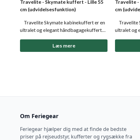
Travelite - Skymate kuffert - Lille 55
Travelite -
cm (udvidelsesfunktion)
cm (udvide
Travelite Skymate kabinekuffert er en
Travelite 
ultralet og elegant håndbagagekuffert
ultralet og
med udvidelsesfunktion, der giver ekstra
med udvidel
plads, når du har brug for det. Den
plads, når d
Læs mere
kombinerer lav vægt, robusthed og
kombinerer
smart indretning perfekt til både
smart indretning perfe
forretningsrejser og ferier,
forretningsr
Om Feriegear
Feriegear hjælper dig med at finde de bedste
priser på rejseudstyr, kufferter og rygsække fra